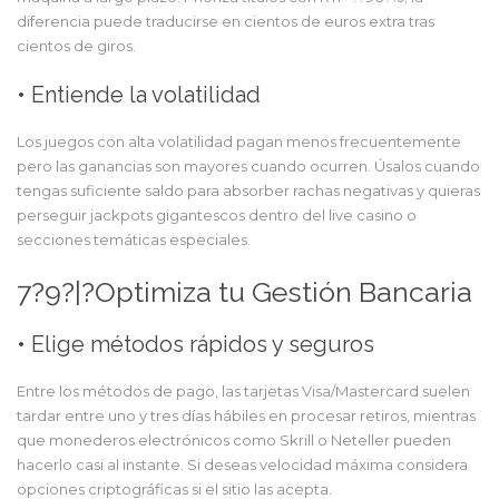
diferencia puede traducirse en cientos de euros extra tras
cientos de giros.
• Entiende la volatilidad
Los juegos con alta volatilidad pagan menos frecuentemente
pero las ganancias son mayores cuando ocurren. Úsalos cuando
tengas suficiente saldo para absorber rachas negativas y quieras
perseguir jackpots gigantescos dentro del live casino o
secciones temáticas especiales.
7?9?|?Optimiza tu Gestión Bancaria
• Elige métodos rápidos y seguros
Entre los métodos de pago, las tarjetas Visa/Mastercard suelen
tardar entre uno y tres días hábiles en procesar retiros, mientras
que monederos electrónicos como Skrill o Neteller pueden
hacerlo casi al instante. Si deseas velocidad máxima considera
opciones criptográficas si el sitio las acepta.