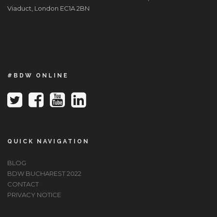
Viaduct, London EC1A 2BN
#BDW ONLINE
QUICK NAVIGATION
BLOG
BDW BUCHAREST 2022
CONTACT
PRIVACY NOTICE