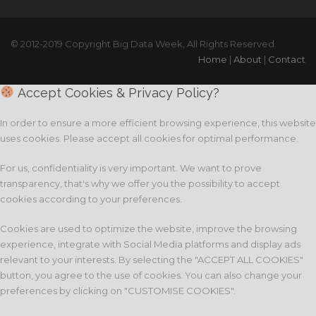
© 2012-2019 Copyright Big Data Week, All Rights Reserved.
Home
|
About
|
Contact
Accept Cookies & Privacy Policy?
In order to ensure a more efficient browsing experience, this website
uses cookies. Please accept all cookies for optimal performance.
For us, confidentiality is very important. We want to prove
transparency, that's why we offer you the possibility to accept
cookies according to your preferences.
Cookies are used to optimize the website, improve the browsing
experience, integrate with Social Media platforms and display ads
relevant to your interests. By selecting the "ACCEPT ALL COOKIES"
button, you agree to the use of cookies. You can also change your
preferences by clicking on "CUSTOMISE COOKIES".