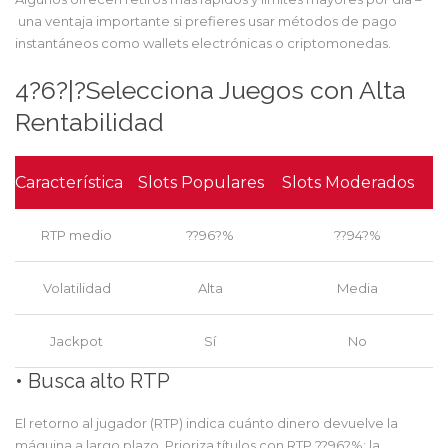
una ventaja importante si prefieres usar métodos de pago
instantáneos como wallets electrónicas o criptomonedas.
4?6?|?Selecciona Juegos con Alta
Rentabilidad
Característica
Slots Populares
Slots Moderados
RTP medio
??96?%
??94?%
Volatilidad
Alta
Media
Jackpot
Sí
No
• Busca alto RTP
El retorno al jugador (RTP) indica cuánto dinero devuelve la
máquina a largo plazo. Prioriza títulos con RTP ??96?%; la