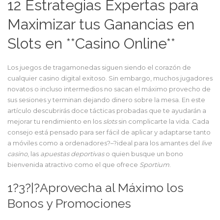
12 Estrategias Expertas para
Maximizar tus Ganancias en
Slots en **Casino Online**
Los juegos de tragamonedas siguen siendo el corazón de
cualquier casino digital exitoso. Sin embargo, muchos jugadores
novatos o incluso intermedios no sacan el máximo provecho de
sus sesiones y terminan dejando dinero sobre la mesa. En este
artículo descubrirás doce tácticas probadas que te ayudarán a
mejorar tu rendimiento en los
slots
sin complicarte la vida. Cada
consejo está pensado para ser fácil de aplicar y adaptarse tanto
a móviles como a ordenadores?–?ideal para los amantes del
live
casino
, las
apuestas deportivas
o quien busque un bono
bienvenida atractivo como el que ofrece
Sportium
.
1?3?|?Aprovecha al Máximo los
Bonos y Promociones