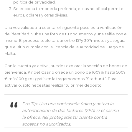
política de privacidad.
Selecciona tu moneda preferida; el casino oficial permite
euros, dólares y otras divisas.
Una vez validada la cuenta, el siguiente paso es la verificación
de identidad. Sube una foto de tu documento y una selfie con el
mismo. El proceso suele tardar entre 15?y 30?minutos y asegura
que el sitio cumpla con la licencia de la Autoridad de Juego de
Malta.
Con la cuenta ya activa, puedes explorar la sección de bonos de
bienvenida. Kinbet Casino ofrece un bono de 100?% hasta 500?
€ más 100 giros gratis en la tragamonedas “Starburst”. Para
activarlo, solo necesitas realizar tu primer depósito.
Pro Tip: Usa una contraseña única y activa la
autenticación de dos factores (2FA) si el casino
la ofrece. Así protegerás tu cuenta contra
accesos no autorizados.