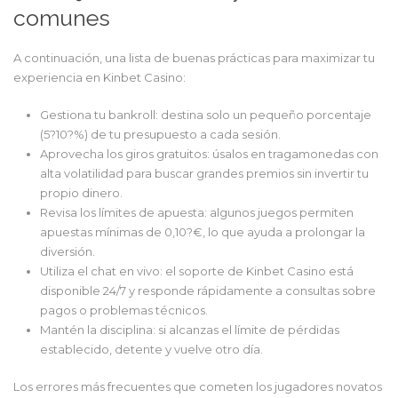
comunes
A continuación, una lista de buenas prácticas para maximizar tu
experiencia en Kinbet Casino:
Gestiona tu bankroll: destina solo un pequeño porcentaje
(5?10?%) de tu presupuesto a cada sesión.
Aprovecha los giros gratuitos: úsalos en tragamonedas con
alta volatilidad para buscar grandes premios sin invertir tu
propio dinero.
Revisa los límites de apuesta: algunos juegos permiten
apuestas mínimas de 0,10?€, lo que ayuda a prolongar la
diversión.
Utiliza el chat en vivo: el soporte de Kinbet Casino está
disponible 24/7 y responde rápidamente a consultas sobre
pagos o problemas técnicos.
Mantén la disciplina: si alcanzas el límite de pérdidas
establecido, detente y vuelve otro día.
Los errores más frecuentes que cometen los jugadores novatos