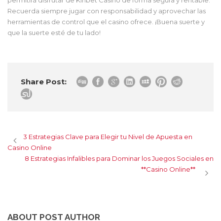
Recuerda siempre jugar con responsabilidad y aprovechar las
herramientas de control que el casino ofrece. ¡Buena suerte y
que la suerte esté de tu lado!
Share Post:
3 Estrategias Clave para Elegir tu Nivel de Apuesta en
Casino Online
8 Estrategias Infalibles para Dominar los Juegos Sociales en
**Casino Online**
ABOUT POST AUTHOR