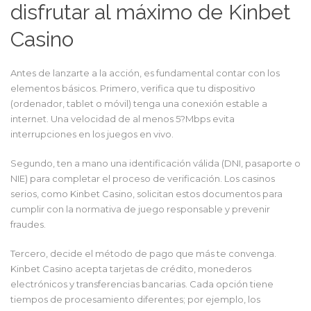
disfrutar al máximo de Kinbet
Casino
Antes de lanzarte a la acción, es fundamental contar con los
elementos básicos. Primero, verifica que tu dispositivo
(ordenador, tablet o móvil) tenga una conexión estable a
internet. Una velocidad de al menos 5?Mbps evita
interrupciones en los juegos en vivo.
Segundo, ten a mano una identificación válida (DNI, pasaporte o
NIE) para completar el proceso de verificación. Los casinos
serios, como Kinbet Casino, solicitan estos documentos para
cumplir con la normativa de juego responsable y prevenir
fraudes.
Tercero, decide el método de pago que más te convenga.
Kinbet Casino acepta tarjetas de crédito, monederos
electrónicos y transferencias bancarias. Cada opción tiene
tiempos de procesamiento diferentes; por ejemplo, los